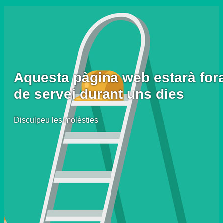
Aquesta pàgina web estarà for
de servei durant uns dies
Disculpeu les molèsties