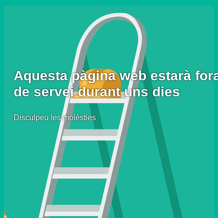
Aquesta pàgina web estarà for
de servei durant uns dies
Disculpeu les molèsties