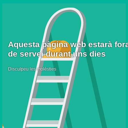
Aquesta pàgina web estarà for
de servei durant uns dies
Disculpeu les molèsties