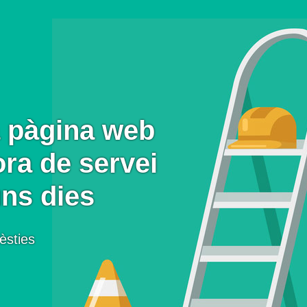
 pàgina web
ora de servei
uns dies
èsties