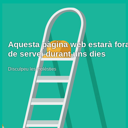
Aquesta pàgina web estarà for
de servei durant uns dies
Disculpeu les molèsties