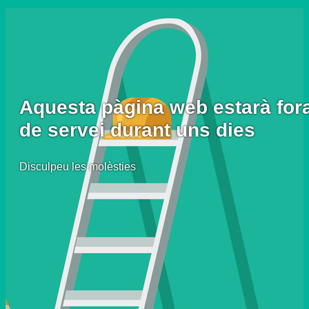
Aquesta pàgina web estarà for
de servei durant uns dies
Disculpeu les molèsties