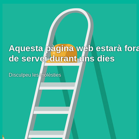
Aquesta pàgina web estarà for
de servei durant uns dies
Disculpeu les molèsties