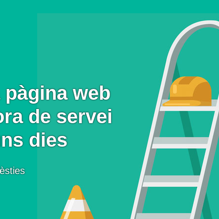
 pàgina web
ora de servei
uns dies
èsties