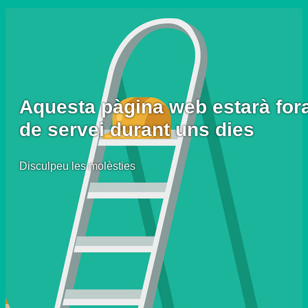
Aquesta pàgina web estarà for
de servei durant uns dies
Disculpeu les molèsties