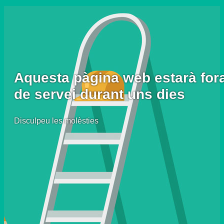
Aquesta pàgina web estarà for
de servei durant uns dies
Disculpeu les molèsties