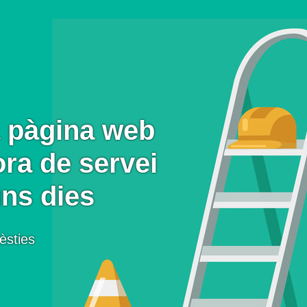
 pàgina web
ora de servei
uns dies
èsties