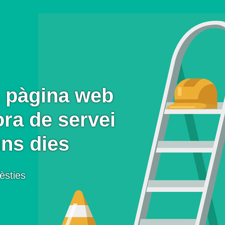
 pàgina web
ora de servei
uns dies
èsties