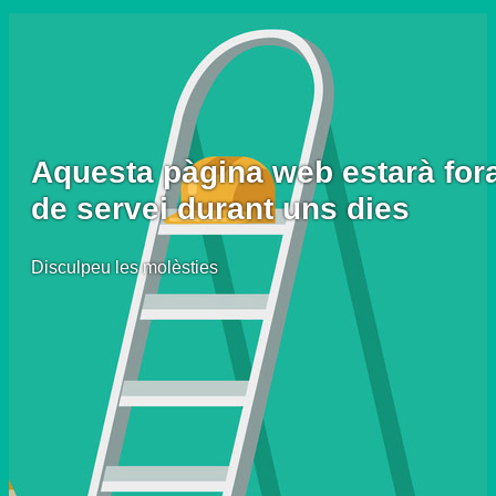
Aquesta pàgina web estarà for
de servei durant uns dies
Disculpeu les molèsties