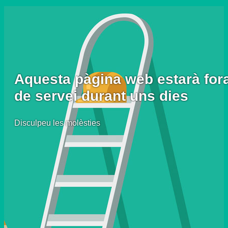
Aquesta pàgina web estarà for
de servei durant uns dies
Disculpeu les molèsties