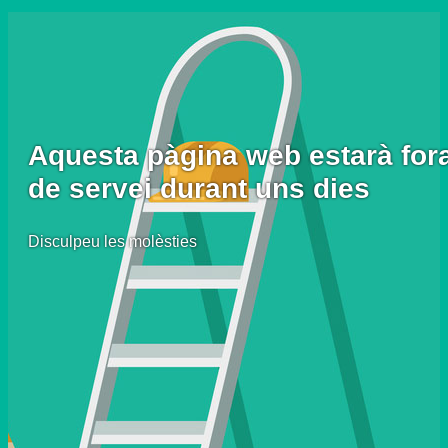
Aquesta pàgina web estarà for
de servei durant uns dies
Disculpeu les molèsties