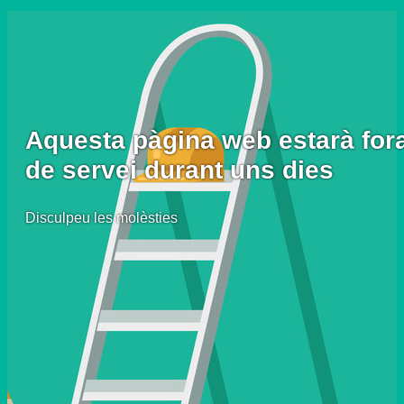
Aquesta pàgina web estarà for
de servei durant uns dies
Disculpeu les molèsties