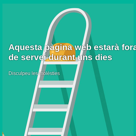
Aquesta pàgina web estarà for
de servei durant uns dies
Disculpeu les molèsties