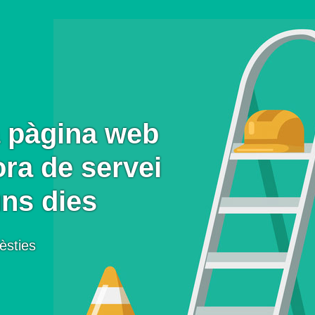
 pàgina web
ora de servei
uns dies
èsties