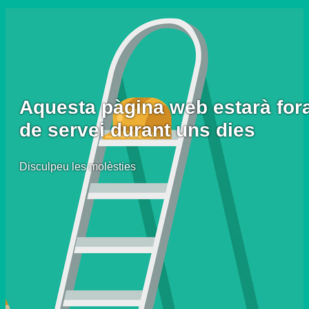
Aquesta pàgina web estarà for
de servei durant uns dies
Disculpeu les molèsties