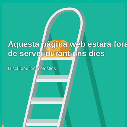
Aquesta pàgina web estarà for
de servei durant uns dies
Disculpeu les molèsties