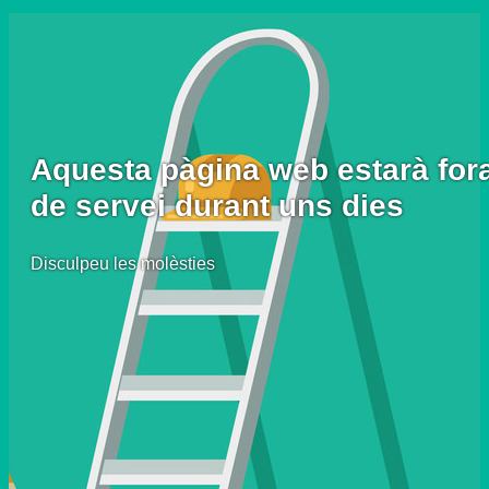
Aquesta pàgina web estarà for
de servei durant uns dies
Disculpeu les molèsties