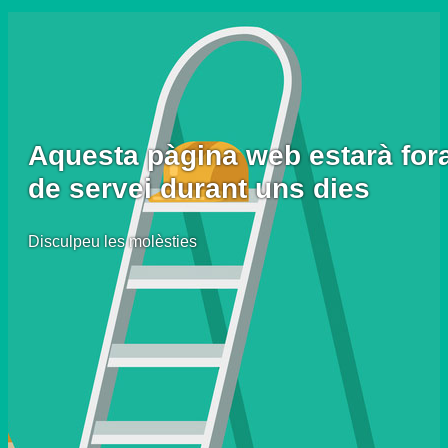
Aquesta pàgina web estarà for
de servei durant uns dies
Disculpeu les molèsties