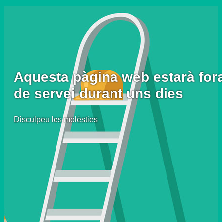
Aquesta pàgina web estarà for
de servei durant uns dies
Disculpeu les molèsties