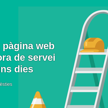
 pàgina web
ora de servei
uns dies
èsties