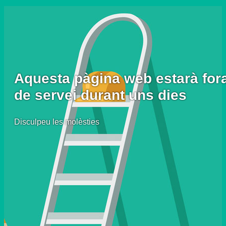
Aquesta pàgina web estarà for
de servei durant uns dies
Disculpeu les molèsties