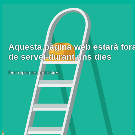
Aquesta pàgina web estarà for
de servei durant uns dies
Disculpeu les molèsties