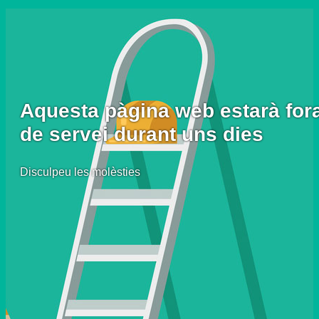
Aquesta pàgina web estarà for
de servei durant uns dies
Disculpeu les molèsties