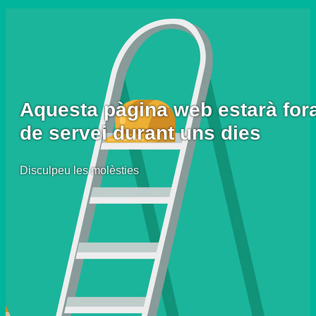
Aquesta pàgina web estarà for
de servei durant uns dies
Disculpeu les molèsties